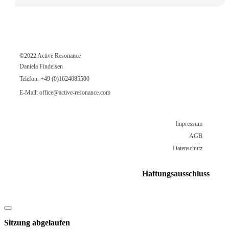
©2022 Active Resonance
Daniela Findeisen
Telefon:
+49 (0)1624085500
E-Mail:
office@active-resonance.com
Impressum
AGB
Datenschutz
Haftungsausschluss
Dialog
schließen
Sitzung abgelaufen