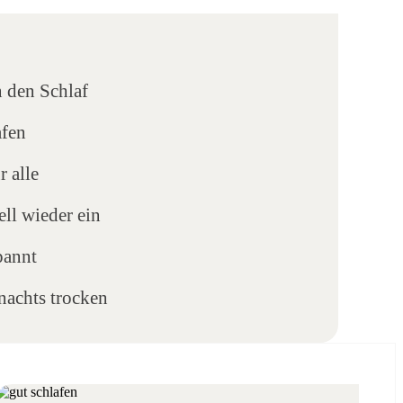
n den Schlaf
afen
r alle
ell wieder ein
pannt
nachts trocken