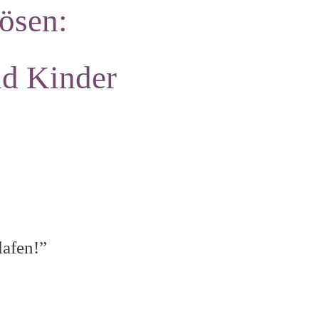
ösen:
nd Kinder
lafen!”